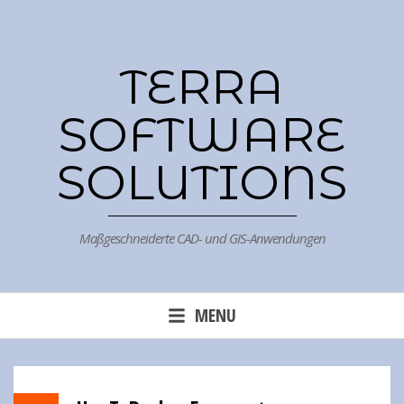
Skip
to
content
TERRA
SOFTWARE
SOLUTIONS
Maßgeschneiderte CAD- und GIS-Anwendungen
MENU