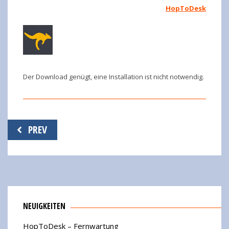
HopToDesk
Der Download genügt, eine Installation ist nicht notwendig.
Beitragsnavigation
PREV
NEUIGKEITEN
HopToDesk – Fernwartung