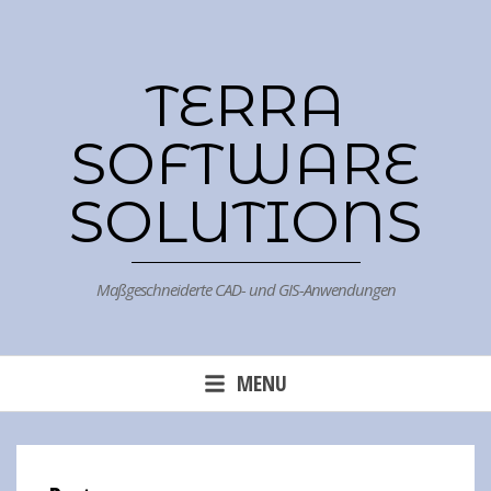
Skip
to
content
TERRA
SOFTWARE
SOLUTIONS
Maßgeschneiderte CAD- und GIS-Anwendungen
MENU